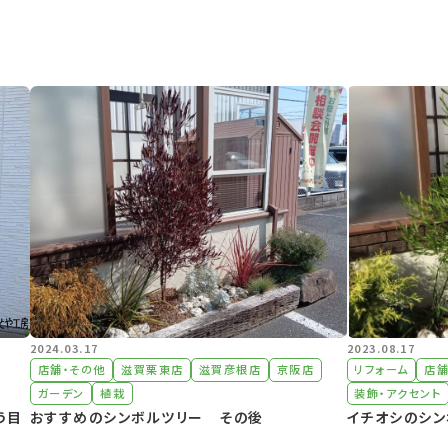
2024.03.17
2023.08.17
店舗・その他
滋賀栗東店
滋賀彦根店
京阪店
リフォーム
店舗
ガーデン
植栽
装飾・アクセント
う目
おすすめのシンボルツリー その後
イチオシのシン