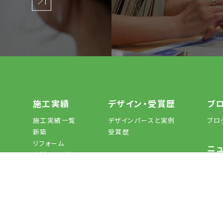
れ
施工実績
デザイン・受賞歴
ブ
施工実績一覧
デザインパースと実例
ブロ
新築
受賞歴
リフォーム
ニ
店舗・その他
店舗一
お知
FAQよ