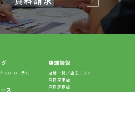
資料請求
ログ
店舗情報
滋賀栗東店
077-551-3530
滋賀彦根店
0749-30-9141
グ・SOTOコラム
店舗一覧／施工エリア
滋賀栗東店
京阪店
0774-34-2183
滋賀彦根店
ュース
京阪店
覧／施工エリア
営業時間
10:00-18:00 (日曜 9:00-17:00)
らせ一覧
JUICY GARDEN
くあるご質問
定休日
水曜日