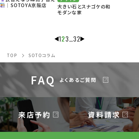
｜SOTOYA京阪店
大きい石とスナゴケの和
モダンな家
1
2
3
…
32
TOP
SOTOコラム
FAQ
よくあるご質問
来店予約
資料請求