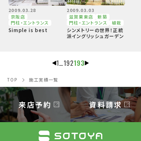
2009.03.28
2009.03.03
京阪店
滋賀栗東店
新築
⾨柱・エントランス
⾨柱・エントランス
植栽
Simple is best
シンメトリーの世界！正統
派イングリッシュガーデン
1
…
192
193
TOP
施工実績一覧
来店予約
資料請求