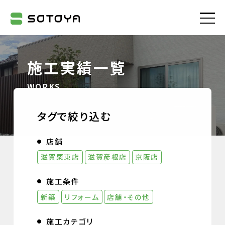
株式会社SOTOYA
施工実績一覧
WORKS
タグで絞り込む
店舗
滋賀栗東店
滋賀彦根店
京阪店
施工条件
新築
リフォーム
店舗・その他
施工カテゴリ