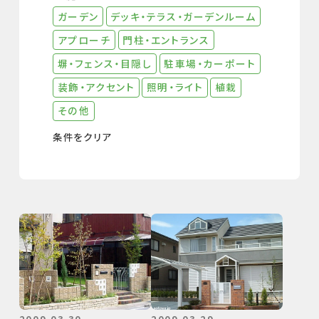
ガーデン
デッキ・テラス・ガーデンルーム
アプローチ
⾨柱・エントランス
塀・フェンス・⽬隠し
駐⾞場・カーポート
装飾・アクセント
照明・ライト
植栽
その他
条件をクリア
2009.03.30
2009.03.29