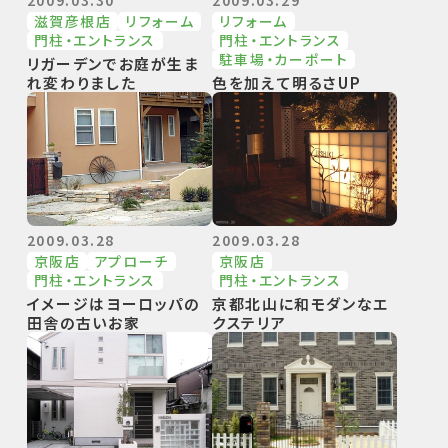
滋賀彦根店
リフォーム
リフォーム
⾨柱・エントランス
⾨柱・エントランス
駐⾞場・カーポート
リガーデンでお庭が生ま
れ変わりました
色を加えて明るさUP
2009.03.28
2009.03.28
京阪店
アプローチ
京阪店
⾨柱・エントランス
⾨柱・エントランス
イメージはヨーロッパの
京都北山に和モダンなエ
田舎の古いお家
クステリア