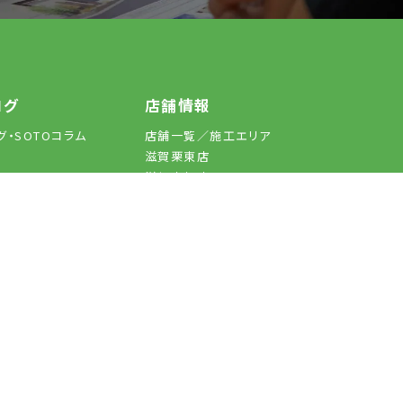
滋賀栗東店
077-551-3530
ログ
店舗情報
滋賀彦根店
0749-30-9141
グ・SOTOコラム
店舗一覧／施工エリア
京阪店
0774-34-2183
滋賀栗東店
滋賀彦根店
覧／施工エリア
ュース
営業時間
10:00-18:00 (日曜 9:00-17:00)
京阪店
くあるご質問
定休日
水曜日
らせ一覧
JUICY GARDEN
わせ
©
SOTOYA All Rights Reserved.