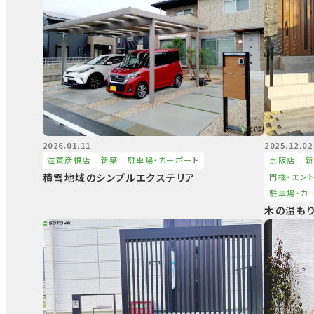
2026.01.11
2025.12.02
滋賀彦根店
新築
駐⾞場・カーポート
京阪店
新
積雪地域のシンプルエクステリア
⾨柱・エン
駐⾞場・カ
木の温も