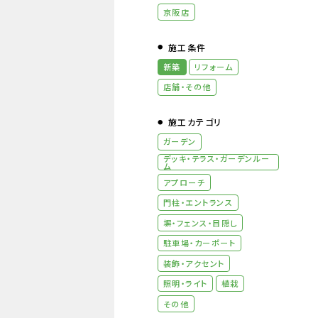
京阪店
施工条件
新築
リフォーム
店舗・その他
施工カテゴリ
ガーデン
デッキ・テラス・ガーデンルー
ム
アプローチ
⾨柱・エントランス
塀・フェンス・⽬隠し
駐⾞場・カーポート
装飾・アクセント
照明・ライト
植栽
その他