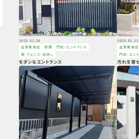
2025.02.26
2025.01.23
滋賀栗東店
新築
⾨柱・エントランス
滋賀栗東店
塀・フェンス・⽬隠し
⾨柱・エン
モダンなエントランス
汚れを寄せ