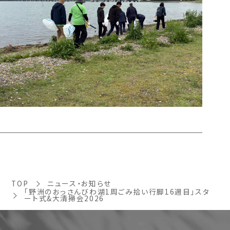
TOP
ニュース・お知らせ
「野洲のおっさんびわ湖1周ごみ拾い行脚16週目」スタ
ート式&大清掃会2026