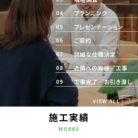
04
プランニング
05
プレゼンテーション
06
ご契約
07
詳細な仕様決定
08
近隣への挨拶／工事
09
工事完了／お引き渡し
VIEW ALL
施工実績
WORKS