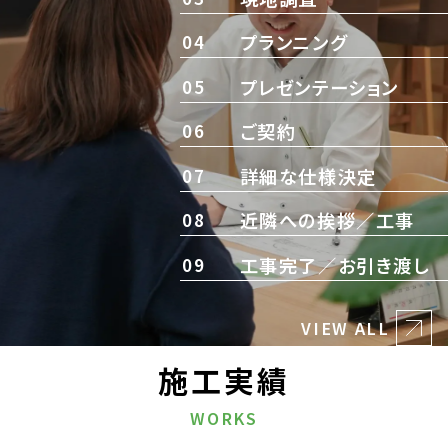
04
プランニング
05
プレゼンテーション
06
ご契約
07
詳細な仕様決定
08
近隣への挨拶／工事
09
工事完了／お引き渡し
VIEW ALL
施工実績
WORKS