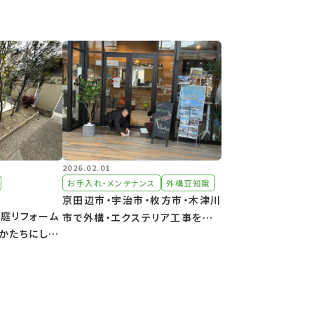
2026.02.01
お手入れ・メンテナンス
外構豆知識
京田辺市・宇治市・枚方市・木津川
お庭リフォーム
市で外構・エクステリア工事をご
かたちにした
検討中の方へ｜SOTOYA京阪店