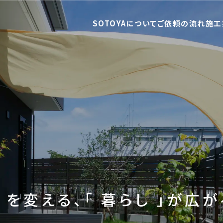
SOTOYAについて
ご依頼の流れ
施工
と を変える、
「
暮らし
」が広が