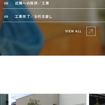
近隣への挨拶／工事
08
工事完了／お引き渡し
09
VIEW ALL